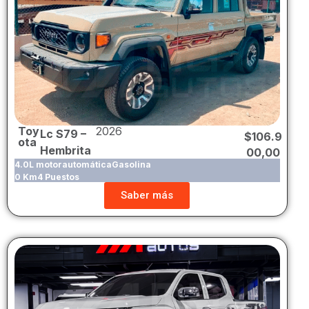
Toy
2026
Lc S79 –
$
106.9
ota
Hembrita
00,00
4.0L motor
automática
Gasolina
0 Km
4 Puestos
Saber más