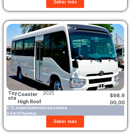
Saber más
Toy
2025
Coaster
$
98.9
ota
High Roof
00,00
2.7L motor
Automática
Gasolina
0 Km
13 Puestos
Saber más