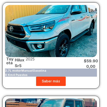
Toy
2025
Hilux
$
59.90
ota
Sr5
0,00
2.7L motor
Manual
Gasolina
0 Km
4 Puestos
Saber más