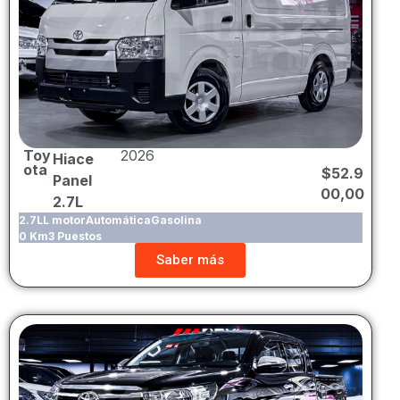
Toy
2026
Hiace
ota
$
52.9
Panel
00,00
2.7L
2.7LL motor
Automática
Gasolina
0 Km
3 Puestos
Saber más