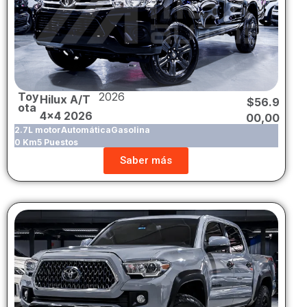
Toy
2026
Hilux A/T
$
56.9
ota
4×4 2026
00,00
2.7L motor
Automática
Gasolina
0 Km
5 Puestos
Saber más