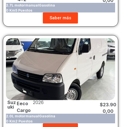
0,00
2.7L motor
manual
Gasolina
0 Km
5 Puestos
Saber más
Suz
2026
Eeco
$
23.90
uki
Cargo
0,00
2.0L motor
manual
Gasolina
0 Km
2 Puestos