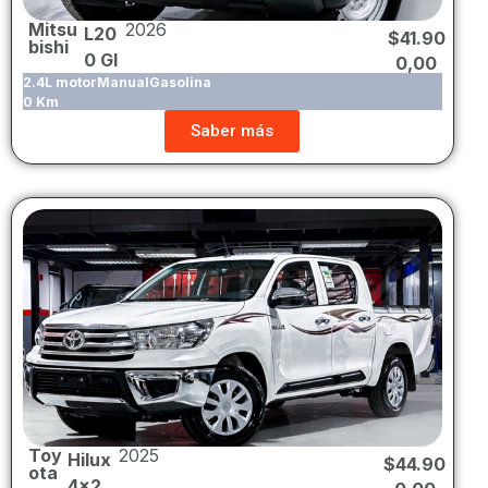
Mitsu
2026
L20
$
41.90
bishi
0 Gl
0,00
2.4L motor
Manual
Gasolina
0 Km
Saber más
Toy
2025
Hilux
$
44.90
ota
4×2