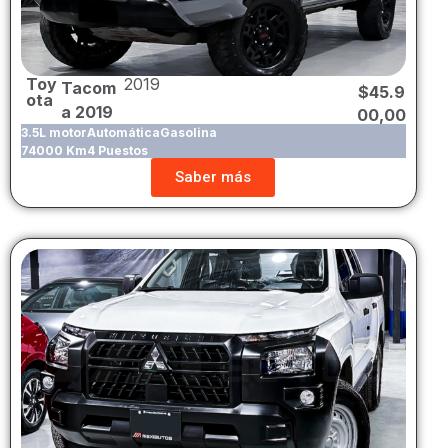
Toy
2019
Tacom
$
45.9
ota
a 2019
00,00
3.5L motor
Automática
Gasolina
74000 Km
4 Puestos
Saber más