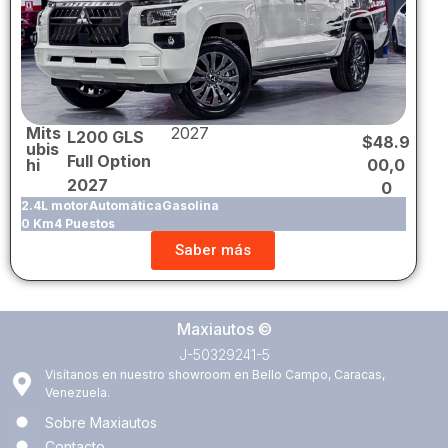
Mits
2027
L200 GLS
$
48.9
ubis
Full Option
00,0
hi
2027
0
2.4L motor
Automática
Gasolina
0 Km
4 Puestos
Saber más
Maxiautos ©
J-50329241-5
Visítanos en nuestro showroom en Bello Campo, Caracas,
Venezuela.
Sobre Maxiautos
Contacto