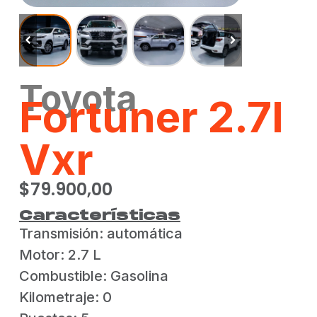
Toyota
Fortuner 2.7l
Vxr
$
79.900,00
Características
Transmisión: automática
Motor: 2.7 L
Combustible: Gasolina
Kilometraje: 0